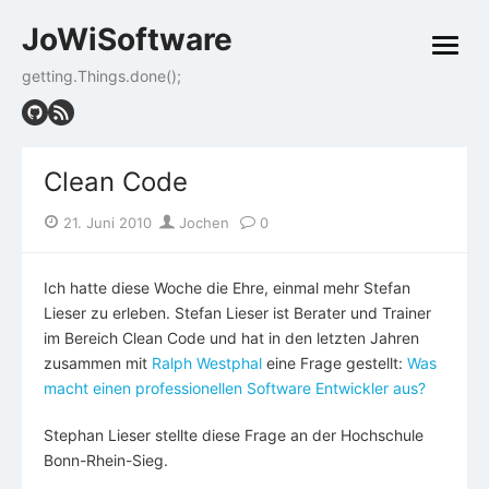
Skip
JoWiSoftware
to
open
content
menu
getting.Things.done();
Clean Code
Posted
Author
21. Juni 2010
Jochen
0
on
Ich hatte diese Woche die Ehre, einmal mehr Stefan
Lieser zu erleben. Stefan Lieser ist Berater und Trainer
im Bereich Clean Code und hat in den letzten Jahren
zusammen mit
Ralph Westphal
eine Frage gestellt:
Was
macht einen professionellen Software Entwickler aus?
Stephan Lieser stellte diese Frage an der Hochschule
Bonn-Rhein-Sieg.